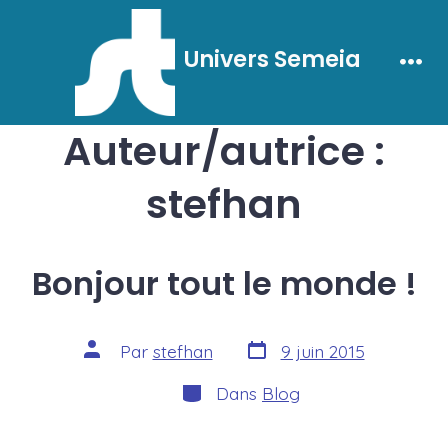
Aller
au
Univers Semeia
contenu
Men
Auteur/autrice :
stefhan
Bonjour tout le monde !
Date
Auteur
Par
stefhan
9 juin 2015
de
de
publication
la
Catégories
Dans
Blog
publication